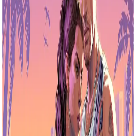
Que Horizon Zero Dawn Remastered regrese a PS Plus es algo
realmente notable. El Horizon Zero Dawn original fue retirado del
servicio en 2024, lo que hizo que su ausencia del catálogo fuera un
punto sensible para los suscriptores que se lo perdieron la primera
vez. La versión remasterizada pone al RPG de mundo abierto de
2017 a la altura de los estándares de la generación actual, por lo que
cualquiera que no haya tenido la oportunidad de explorar la
naturaleza llena de máquinas de Guerrilla Games ahora tiene una
oportunidad ideal.
Se reporta que la franquicia Horizon ha superado los 40 millones de
ventas en todas sus entregas, por lo que no faltan personas que ya
saben lo que van a encontrar. Para todos los demás, este es un punto
de entrada realmente bueno a una de las series más grandes de Sony.
Qué más hay en el lanzamiento de abril
The Crew Motorfest
completa muy bien el espacio de los juegos
de carreras. El título de carreras de mundo abierto de Ubisoft,
ambientado en una versión ficticia de Hawái, se lanzó en 2023 y se
centró fuertemente en la cultura de festivales y en la progresión
basada en eventos. Ha tenido un camino difícil desde entonces
debido a la controversia en torno al cierre de los servidores de The
Crew 1, pero como experiencia de carreras independiente en PS
Plus, ofrece mucho contenido para que los suscriptores disfruten.