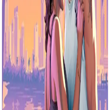
Football Manager 26 Console
es el tercer título confirmado. La
versión para consola del simulador de gestión de Sports Interactive
se ha ganado su propia audiencia, separada de la versión principal
para PC, ofreciendo una versión más accesible de la serie sin
eliminar la profundidad que hace que Football Manager sea adictivo.
Añadirlo al catálogo en abril encaja bien con el final de la temporada
de fútbol.
Qué significa esto para los suscriptores
Para los miembros de Extra y Premium, abril se perfila como uno de
los mejores meses de los últimos tiempos. Tres títulos con un
atractivo genuinamente amplio, que cubren RPG de acción, carreras
y gestión deportiva, conforman una selección sólida. Horizon Zero
Dawn Remastered por sí solo haría de este un mes destacado. Los
otros dos son adiciones genuinas, no relleno.
Sony suele confirmar el catálogo de Extra y Premium unos días
antes de que los títulos estén disponibles, por lo que debería llegar
un anuncio oficial antes del 21 de abril. Hasta entonces, esta
filtración tiene un peso significativo. Para conocer lo último sobre
todo lo que llega a PlayStation y más allá,
explora las últimas
noticias de videojuegos
para estar al tanto del próximo lanzamiento.