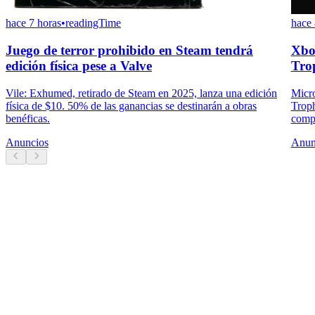
hace 7 horas
•
readingTime
hace 
Juego de terror prohibido en Steam tendrá
Xbo
edición física pese a Valve
Tro
Vile: Exhumed, retirado de Steam en 2025, lanza una edición
Micro
física de $10. 50% de las ganancias se destinarán a obras
Troph
benéficas.
compl
Anuncios
Anun