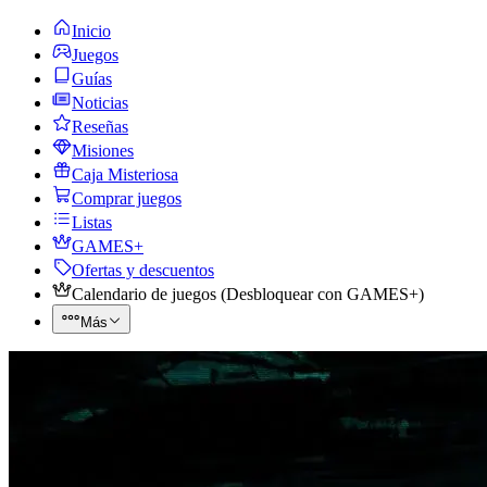
Inicio
Juegos
Guías
Noticias
Reseñas
Misiones
Caja Misteriosa
Comprar juegos
Listas
GAMES+
Ofertas y descuentos
Calendario de juegos
(
Desbloquear con GAMES+
)
Más