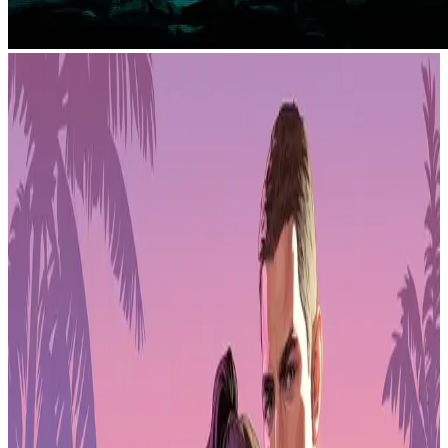
Se reporta que tres videojuegos llegarán a PlayStation Plus Extra y
Premium el 21 de abril, según una filtración de una publicación de
seguimiento de ofertas con un sólido historial de predicciones
precisas sobre los catálogos de PS Plus.
Horizon Zero Dawn Remastered
,
The Crew Motorfest
y
Football Manager 26 Console
llegarán al servicio el próximo
martes. Sony aún no ha hecho un anuncio oficial, pero el historial de
la fuente hace que esta filtración sea creíble.
PLAYSTATION STORE
Obtén 1 mes de suscripción a GTA+ con tu reserva.
Reserva GTA 6 ahora
Reserva GTA 6 ahora
El regreso de Aloy a PS Plus