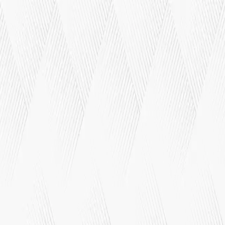
Startseite
Spiele
Anleitungen
Neuigkeiten
Bewertungen
Quests
Mystery Box
Spiele kaufen
Listen
GAMES+
Angebote & Rabatte
Spielekalender
(
Mit GAMES+ freischalten
)
Mehr
Startseite
Netzwerke
Telos