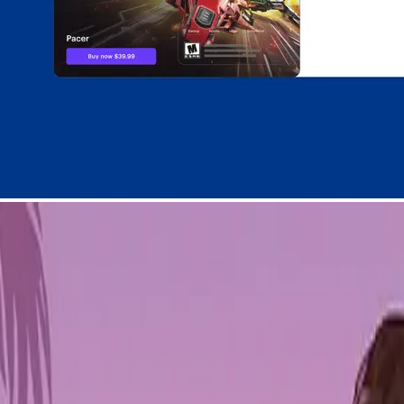
t
Xsolla
unter der Führung von Chris Hewish (President und Interim CEO
ihnen zu ermöglichen, in der dynamischen Welt des Gamings erfolgreich z
gsintegration, um sicherzustellen, dass Entwickler die aufkommenden