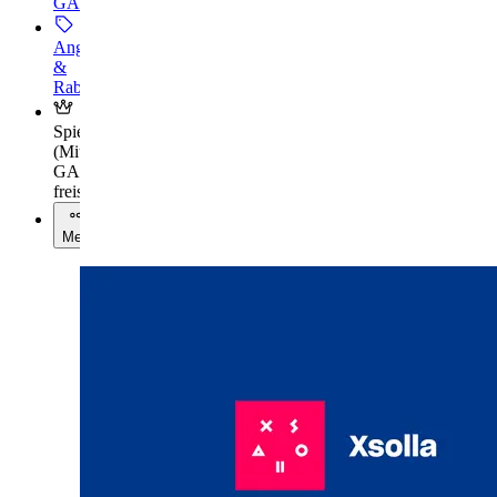
GAMES+
Angebote
&
Rabatte
Spielekalender
(
Mit
GAMES+
freischalten
)
Mehr