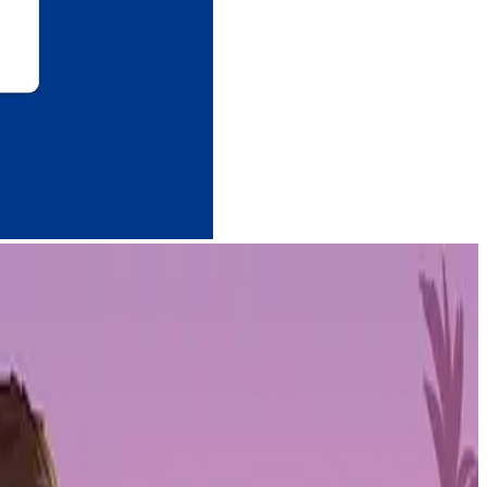
) eine Reihe von Partnerschaften und Expansionsplänen vorgestellt,
u sein. Die Initiativen des Unternehmens befassen sich mit kritischen
 Möglichkeiten in der Branche optimal nutzen können.