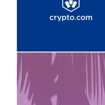
In einer sich schnell entwickelnden Gaming-Landschaft ha
die darauf abzielen, Spieleentwickler zu unterstützen und 
Aspekten wie Datenschutz, Datenanalyse und Kryptowährun