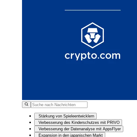
Stärkung von Spieleentwicklern
Verbesserung des Kinderschutzes mit PRIVO
Verbesserung der Datenanalyse mit AppsFlyer
Expansion in den japanischen Markt