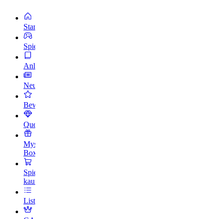
Startseite
Spiele
Anleitungen
Neuigkeiten
Bewertungen
Quests
Mystery
Box
Spiele
kaufen
Listen