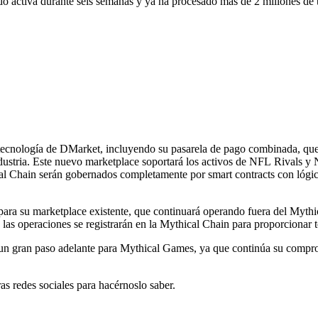
do activa durante seis semanas y ya ha procesado más de 2 millones de 
tecnología de DMarket, incluyendo su pasarela de pago combinada, que
ustria. Este nuevo marketplace soportará los activos de NFL Rivals y N
al Chain serán gobernados completamente por smart contracts con lógica
ra su marketplace existente, que continuará operando fuera del Mythi
as operaciones se registrarán en la Mythical Chain para proporcionar t
 un gran paso adelante para Mythical Games, ya que continúa su comprom
as redes sociales para hacérnoslo saber.