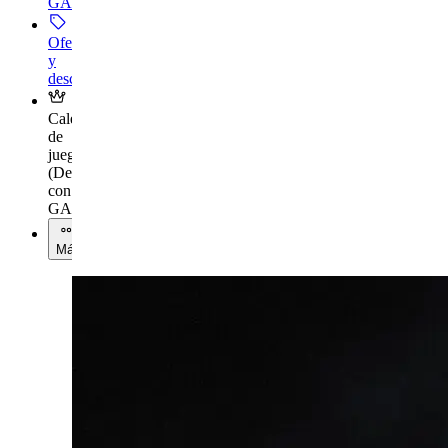
GAMES+
Ofertas
y
descuentos
Calendario
de
juegos
(
Desbloquear
con
GAMES+
)
Más