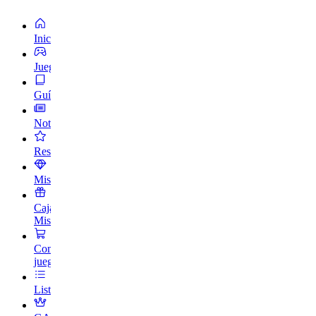
Inicio
Juegos
Guías
Noticias
Reseñas
Misiones
Caja
Misteriosa
Comprar
juegos
Listas