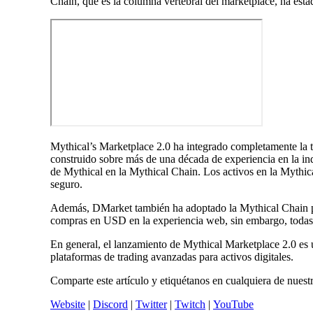
Chain, que es la columna vertebral del marketplace, ha esta
Mythical’s Marketplace 2.0 ha integrado completamente la 
construido sobre más de una década de experiencia en la ind
de Mythical en la Mythical Chain. Los activos en la Mythic
seguro.
Además, DMarket también ha adoptado la Mythical Chain pa
compras en USD en la experiencia web, sin embargo, todas l
En general, el lanzamiento de Mythical Marketplace 2.0 es
plataformas de trading avanzadas para activos digitales.
Comparte este artículo y etiquétanos en cualquiera de nuestr
Website
|
Discord
|
Twitter
|
Twitch
|
YouTube