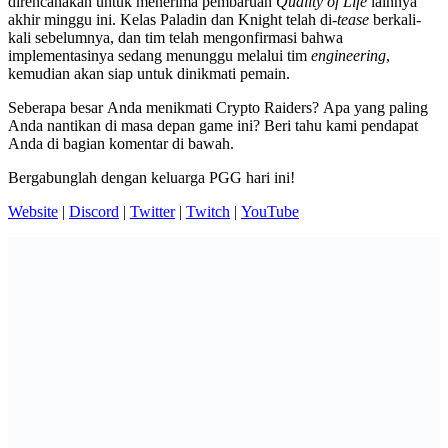
direncanakan untuk menerima pembaruan
Quality of Life
lainnya
akhir minggu ini. Kelas Paladin dan Knight telah di-
tease
berkali-
kali sebelumnya, dan tim telah mengonfirmasi bahwa
implementasinya sedang menunggu melalui tim
engineering
,
kemudian akan siap untuk dinikmati pemain.
Seberapa besar Anda menikmati Crypto Raiders? Apa yang paling
Anda nantikan di masa depan game ini? Beri tahu kami pendapat
Anda di bagian komentar di bawah.
Bergabunglah dengan keluarga PGG hari ini!
Website
|
Discord
|
Twitter
|
Twitch
|
YouTube