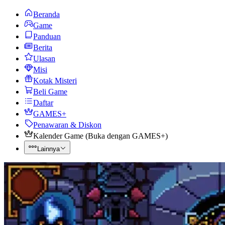
Beranda
Game
Panduan
Berita
Ulasan
Misi
Kotak Misteri
Beli Game
Daftar
GAMES+
Penawaran & Diskon
Kalender Game
(
Buka dengan GAMES+
)
Lainnya