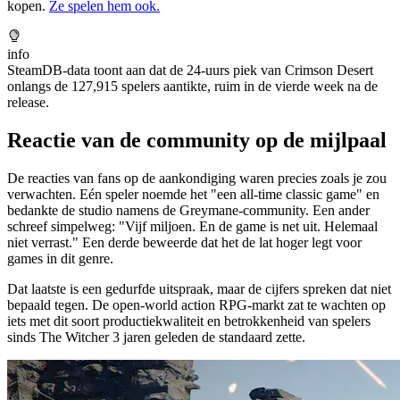
kopen.
Ze spelen hem ook.
info
SteamDB-data toont aan dat de 24-uurs piek van Crimson Desert
onlangs de 127,915 spelers aantikte, ruim in de vierde week na de
release.
Reactie van de community op de mijlpaal
De reacties van fans op de aankondiging waren precies zoals je zou
verwachten. Eén speler noemde het "een all-time classic game" en
bedankte de studio namens de Greymane-community. Een ander
schreef simpelweg: "Vijf miljoen. En de game is net uit. Helemaal
niet verrast." Een derde beweerde dat het de lat hoger legt voor
games in dit genre.
Dat laatste is een gedurfde uitspraak, maar de cijfers spreken dat niet
bepaald tegen. De open-world action RPG-markt zat te wachten op
iets met dit soort productiekwaliteit en betrokkenheid van spelers
sinds The Witcher 3 jaren geleden de standaard zette.