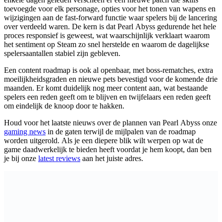
toevoegde voor elk personage, opties voor het tonen van wapens en
wijzigingen aan de fast-forward functie waar spelers bij de lancering
over verdeeld waren. De kern is dat Pearl Abyss gedurende het hele
proces responsief is geweest, wat waarschijnlijk verklaart waarom
het sentiment op Steam zo snel herstelde en waarom de dagelijkse
spelersaantallen stabiel zijn gebleven.
Een content roadmap is ook al openbaar, met boss-rematches, extra
moeilijkheidsgraden en nieuwe pets bevestigd voor de komende drie
maanden. Er komt duidelijk nog meer content aan, wat bestaande
spelers een reden geeft om te blijven en twijfelaars een reden geeft
om eindelijk de knoop door te hakken.
Houd voor het laatste nieuws over de plannen van Pearl Abyss onze
gaming news
in de gaten terwijl de mijlpalen van de roadmap
worden uitgerold. Als je een diepere blik wilt werpen op wat de
game daadwerkelijk te bieden heeft voordat je hem koopt, dan ben
je bij onze
latest reviews
aan het juiste adres.