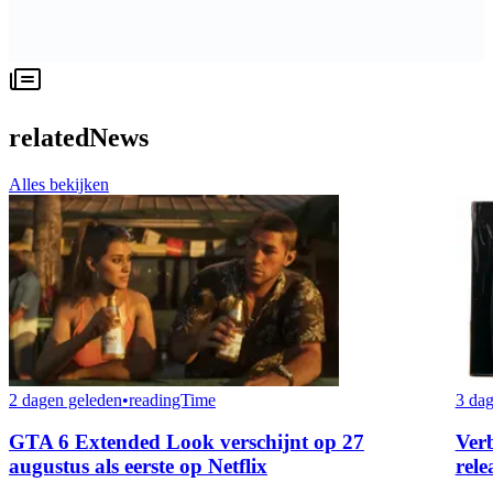
relatedNews
Alles bekijken
2 dagen geleden
•
readingTime
3 dag
GTA 6 Extended Look verschijnt op 27
Ver
augustus als eerste op Netflix
rele