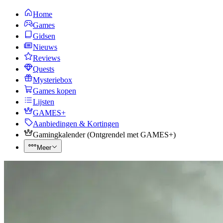
Home
Games
Gidsen
Nieuws
Reviews
Quests
Mysteriebox
Games kopen
Lijsten
GAMES+
Aanbiedingen & Kortingen
Gamingkalender
(
Ontgrendel met GAMES+
)
Meer