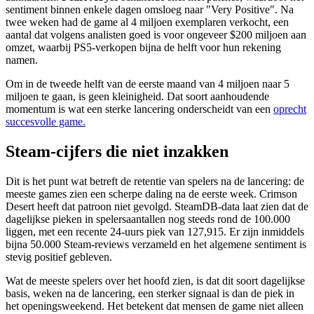
sentiment binnen enkele dagen omsloeg naar "Very Positive". Na
twee weken had de game al 4 miljoen exemplaren verkocht, een
aantal dat volgens analisten goed is voor ongeveer $200 miljoen aan
omzet, waarbij PS5-verkopen bijna de helft voor hun rekening
namen.
Om in de tweede helft van de eerste maand van 4 miljoen naar 5
miljoen te gaan, is geen kleinigheid. Dat soort aanhoudende
momentum is wat een sterke lancering onderscheidt van een
oprecht
succesvolle game.
Steam-cijfers die niet inzakken
Dit is het punt wat betreft de retentie van spelers na de lancering: de
meeste games zien een scherpe daling na de eerste week. Crimson
Desert heeft dat patroon niet gevolgd. SteamDB-data laat zien dat de
dagelijkse pieken in spelersaantallen nog steeds rond de 100.000
liggen, met een recente 24-uurs piek van 127,915. Er zijn inmiddels
bijna 50.000 Steam-reviews verzameld en het algemene sentiment is
stevig positief gebleven.
Wat de meeste spelers over het hoofd zien, is dat dit soort dagelijkse
basis, weken na de lancering, een sterker signaal is dan de piek in
het openingsweekend. Het betekent dat mensen de game niet alleen