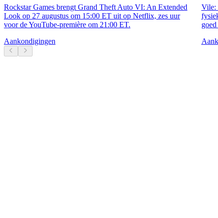
Rockstar Games brengt Grand Theft Auto VI: An Extended
Vile:
Look op 27 augustus om 15:00 ET uit op Netflix, zes uur
fysie
voor de YouTube-première om 21:00 ET.
goed 
Aankondigingen
Aank