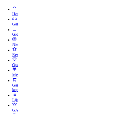
Home
Games
Gidsen
Nieuws
Reviews
Quests
Mysteriebox
Games
kopen
Lijsten
GAMES+