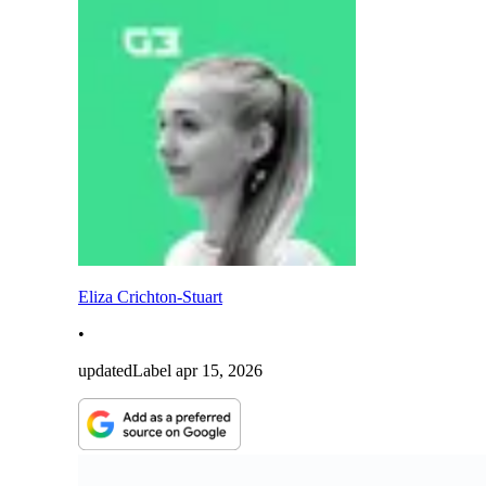
Eliza Crichton-Stuart
•
updatedLabel
apr 15, 2026