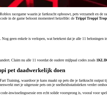
 Roblox racegame waarin je fartkracht opbouwt, pets verzamelt en de ra
e code in de game beloont momenteel hetzelfde: de
Trippi Troppi Tro
6. Nog geen enkele is verlopen, wat betekent dat je alle 11 beloningen in
randert. Claim nu alle 11 voordat de oudere mijlpaal codes zoals
1KLI
pi pet daadwerkelijk doen
art Training, waardoor je kans maakt op pets die je fartkracht output t
enwerkt met je uitgeruste pets om je snelheidsstatistieken verder omhoo
 code-inwisselingssessie een echt solide voorsprong is, vooral voor spe