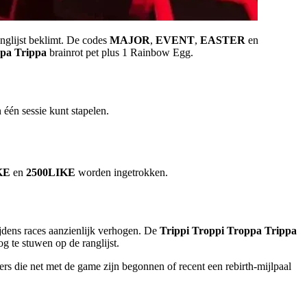
nglijst beklimt. De codes
MAJOR
,
EVENT
,
EASTER
en
ppa Trippa
brainrot pet plus 1 Rainbow Egg.
 één sessie kunt stapelen.
KE
en
2500LIKE
worden ingetrokken.
ijdens races aanzienlijk verhogen. De
Trippi Troppi Troppa Trippa
g te stuwen op de ranglijst.
lers die net met de game zijn begonnen of recent een rebirth-mijlpaal