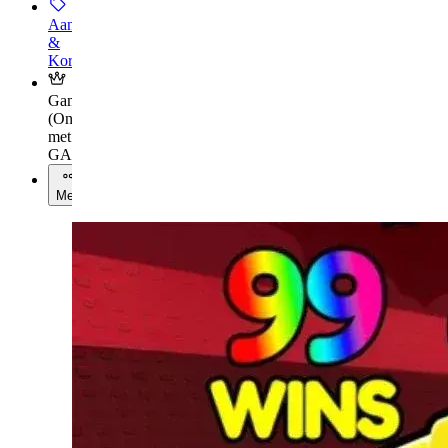
Aanbiedingen
&
Kortingen
Gamingkalender
(
Ontgrendel
met
GAMES+
)
Meer