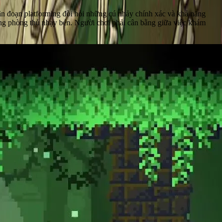
hân đoạn platforming đòi hỏi những cú nhảy chính xác và khả năng
ăng phòng thủ nhạy bén. Người chơi phải cân bằng giữa việc khám