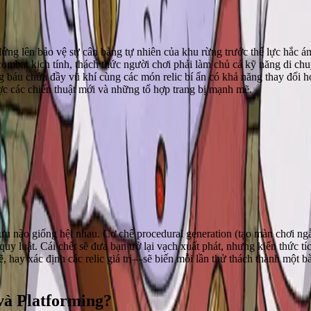
ứng lên bảo vệ sự cân bằng tự nhiên của khu rừng trước thế lực hắc 
ombat kịch tính, thách thức người chơi phải làm chủ cả kỹ năng di ch
 báu chứa đầy vũ khí cùng các món relic bí ẩn có khả năng thay đổi ho
c các chiến thuật mới và những tổ hợp trang bị mạnh mẽ.
ưu nào giống hệt nhau. Cơ chế procedural generation (tạo màn chơi ngẫ
quy luật. Cái chết sẽ đưa bạn trở lại vạch xuất phát, nhưng kiến thức 
ay xác định các relic giá trị—sẽ biến mỗi lần thử thách thành một bài 
và Platforming?