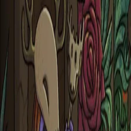
Mua
trò
chơi
Danh
sách
GAMES+
Ưu
đãi
&
Giảm
giá
Lịch
Game
(
Mở
khóa
bằng
GAMES+
)
Thêm