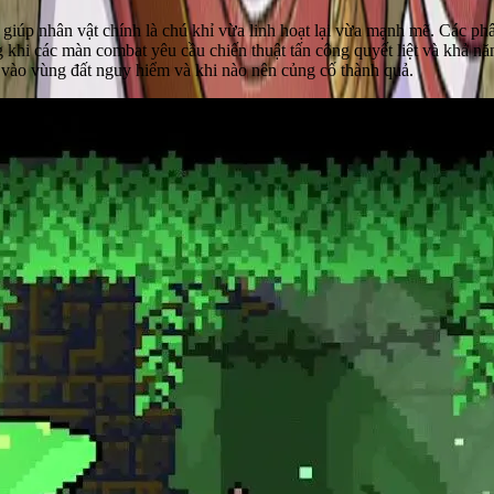
 giúp nhân vật chính là chú khỉ vừa linh hoạt lại vừa mạnh mẽ. Các p
 khi các màn combat yêu cầu chiến thuật tấn công quyết liệt và khả n
n vào vùng đất nguy hiểm và khi nào nên củng cố thành quả.