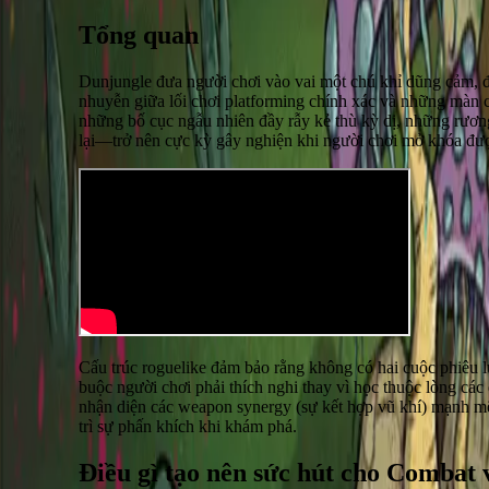
Tổng quan
Dunjungle đưa người chơi vào vai một chú khỉ dũng cảm, đ
nhuyễn giữa lối chơi platforming chính xác và những màn c
những bố cục ngẫu nhiên đầy rẫy kẻ thù kỳ dị, những rương
lại—trở nên cực kỳ gây nghiện khi người chơi mở khóa đượ
Cấu trúc roguelike đảm bảo rằng không có hai cuộc phiêu l
buộc người chơi phải thích nghi thay vì học thuộc lòng các 
nhận diện các weapon synergy (sự kết hợp vũ khí) mạnh mẽ, h
trì sự phấn khích khi khám phá.
Điều gì tạo nên sức hút cho Combat 