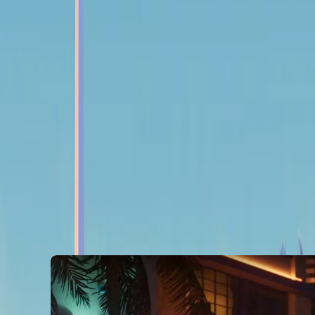
navigation.overview
navigation.review
navigation.guides
navigation.news
navigation.analytics
navigation.streams
navigation.userReviews
navigation.achievements
Précommandez dès maintenant
Introduction
Envie de frissons dans les bas-fonds criminels sous les néo
prête à redéfinir le genre !