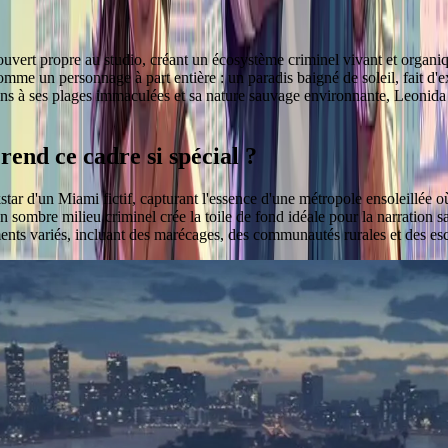
vert propre au studio, créant un écosystème criminel vivant et organique
e un personnage à part entière : un paradis baigné de soleil, fait d'ex
ons à ses plages immaculées et sa nature sauvage environnante, Leonida 
rend ce cadre si spécial ?
r d'un Miami fictif, capturant l'essence d'une métropole ensoleillée où 
son sombre milieu criminel crée la toile de fond idéale pour la narratio
ents variés, incluant des marécages, des communautés rurales et des esc