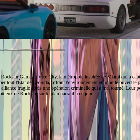
ckstar Games à Vice City, la métropole inspirée de Miami qui a captivé
ber tout l'État de Leonida, offrant l'environnement en monde ouvert le plus
lliance fragile après une opération criminelle qui a mal tourné. Leur pér
bitieux de Rockstar sur le plan narratif à ce jour.