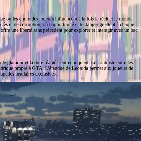
 où les choix des joueurs influencent à la fois le récit et le monde
cès et de corruption, où l'opportunité et le danger guettent à chaque
offre une liberté sans précédent pour explorer et interagir avec un bac
le glamour et la dure réalité s'entrechoquent. Le contraste entre les
n satirique propre à GTA. L'étendue de Leonida permet aux joueurs de
apades insulaires exclusives.